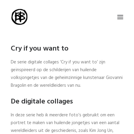
Cry if you want to
Home
Artworks
De serie digitale collages ‘Cry if you want to’ zijn
geïnspireerd op de schilderijen van huilende
Series
volksjongetjes van de geheimzinnige kunstenaar Giovanni
About me
Bragolin en de wereldleiders van nu.
About the art
De digitale collages
Exhibitions
In deze serie heb ik meerdere foto’s gebruikt om een
Contact
portret te maken van huilende jongetjes van een aantal
wereldleiders uit de geschiedenis, zoals Kim Jong Un,