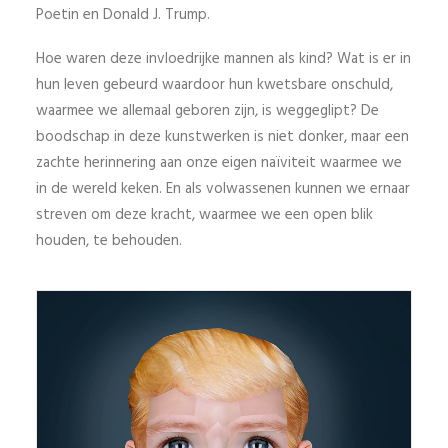
Poetin en Donald J. Trump.
Hoe waren deze invloedrijke mannen als kind? Wat is er in
hun leven gebeurd waardoor hun kwetsbare onschuld,
waarmee we allemaal geboren zijn, is weggeglipt? De
boodschap in deze kunstwerken is niet donker, maar een
zachte herinnering aan onze eigen naïviteit waarmee we
in de wereld keken. En als volwassenen kunnen we ernaar
streven om deze kracht, waarmee we een open blik
houden, te behouden.